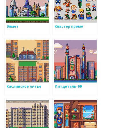
Элмет
Кластер промо
Каслинское литье
Литдеталь-99