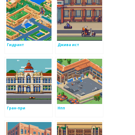
Гидрант
Джива ист
Гран-при
Нпп