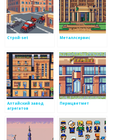
Строй-set
Металлсервис
Алтайский завод
Пермцветмет
агрегатов