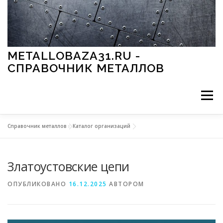
Перейти к содержимому
METALLOBAZA31.RU -
СПРАВОЧНИК МЕТАЛЛОВ
Меню
Справочник металлов
»
Каталог организаций
В ПРОМЫШЛЕННОСТИ
В СТРОИТЕЛЬСТВЕ
Златоустовские цепи
МЕТАЛЛЫ И ОКРУЖАЮЩАЯ СРЕДА
ОПУБЛИКОВАНО
16.12.2025
АВТОРОМ
ПРИМЕНЕНИЕ МЕТАЛЛОВ