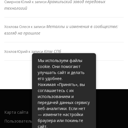
Арамильский завод передовых
Смирнов Юлий
к записи
технологий
Металлы и изменения в сообществе:
Хохлова Олеся
к записи
взгляд на прошлое
Ктм СПб
Хохлов Юрий
к записи
Мы используем файлы
cookie. Они помогают
улучшать сайт и делать
его удобнее.
Нажимая «Принять», вы
соглашаетесь с их
использованием и
передачей данных сервису
веб-аналитики. Если нет
Карта сайта
— измените настройки
браузера или покиньте
Пользовательское соглашение
сайт.