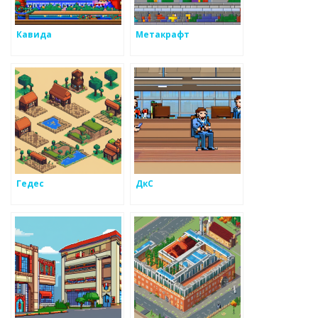
Кавида
Метакрафт
Гедес
ДкС