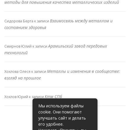
методы для повышения качества металлических изделий
Взаимосвязь между металлом и
Сидорова Берта
к записи
состоянием здоровья
Арамильский завод передовых
Смирнов Юлий
к записи
технологий
Металлы и изменения в сообществе:
Хохлова Олеся
к записи
взгляд на прошлое
Ктм СПб
Хохлов Юрий
к записи
Мы используем файлы
cookie. Они помогают
улучшать сайт и делать
его удобнее.