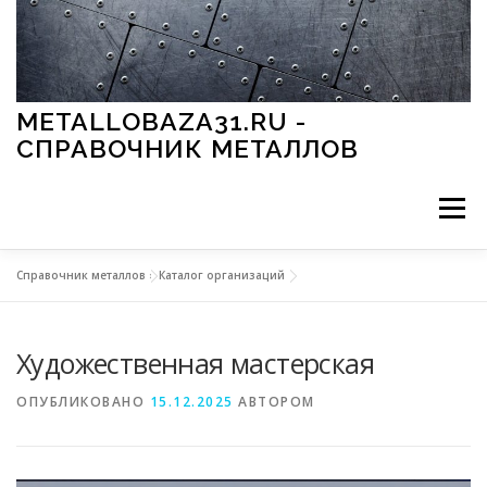
Перейти к содержимому
METALLOBAZA31.RU -
СПРАВОЧНИК МЕТАЛЛОВ
Меню
Справочник металлов
»
Каталог организаций
В ПРОМЫШЛЕННОСТИ
В СТРОИТЕЛЬСТВЕ
Художественная мастерская
МЕТАЛЛЫ И ОКРУЖАЮЩАЯ СРЕДА
ОПУБЛИКОВАНО
15.12.2025
АВТОРОМ
ПРИМЕНЕНИЕ МЕТАЛЛОВ