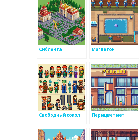
завод
Сиблента
Магнетон
Свободный сокол
Пермцветмет