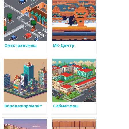
Омсктрансмаш
МК-Центр
Воронежпромлит
Сибметмаш