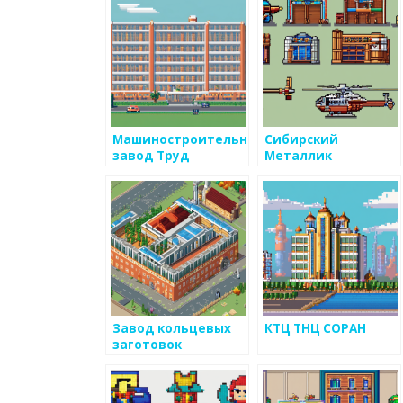
Машиностроительный
Сибирский
завод Труд
Металлик
Завод кольцевых
КТЦ ТНЦ СОРАН
заготовок