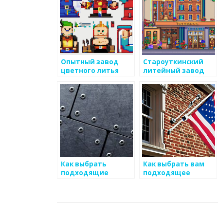
Опытный завод
Староуткинский
цветного литья
литейный завод
Как выбрать
Как выбрать вам
подходящие
подходящее
каналы для
металлическое
маркетинга
изделие?
металоизделий