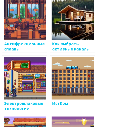
Антифрикционные
Как выбрать
сплавы
активные каналы
для доставки
информации о
производстве
металоизделий
Электрошлаковые
ИстКом
технологии