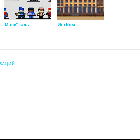
МашСталь
ИстКом
ИЗАЦИЙ