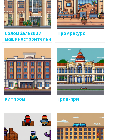
Соломбальский
Промресурс
машиностроительный
завод
Китпром
Гран-при