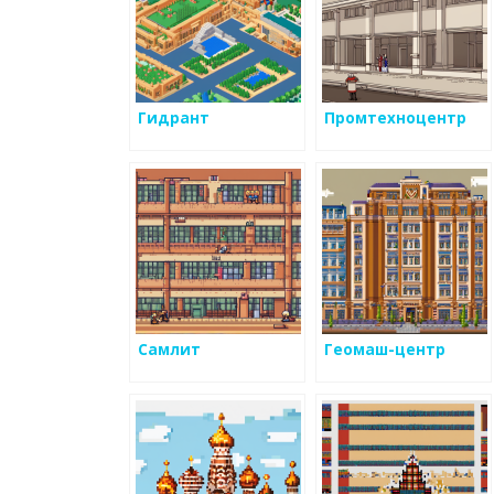
Гидрант
Промтехноцентр
Самлит
Геомаш-центр