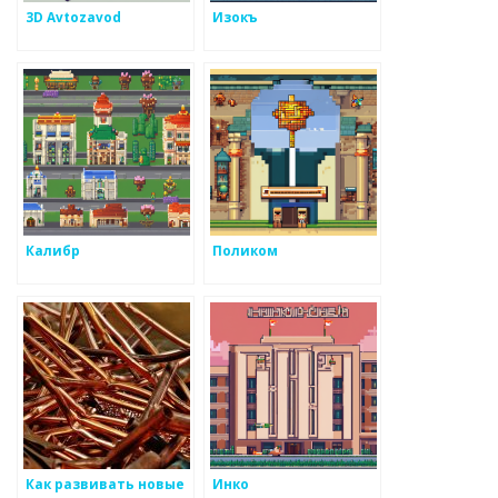
3D Avtozavod
Изокъ
Калибр
Поликом
Как развивать новые
Инко