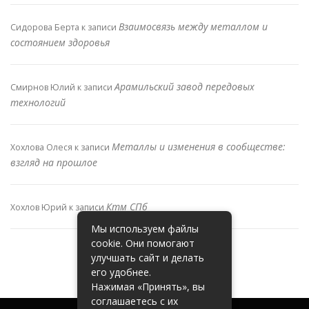
Взаимосвязь между металлом и
Сидорова Берта
к записи
состоянием здоровья
Арамильский завод передовых
Смирнов Юлий
к записи
технологий
Металлы и изменения в сообществе:
Хохлова Олеся
к записи
взгляд на прошлое
Ктм СПб
Хохлов Юрий
к записи
Мы используем файлы
cookie. Они помогают
улучшать сайт и делать
его удобнее.
Нажимая «Принять», вы
соглашаетесь с их