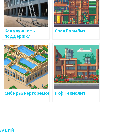
Как улучшить
СпецПромЛит
поддержку
клиентов в бизнесе
по
металоизделиям
СибирьЭнергоремонт
Пкф Технолит
ИЗАЦИЙ