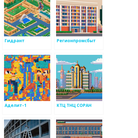
Гидрант
Регионпромсбыт
Аделит-1
КТЦ ТНЦ СОРАН