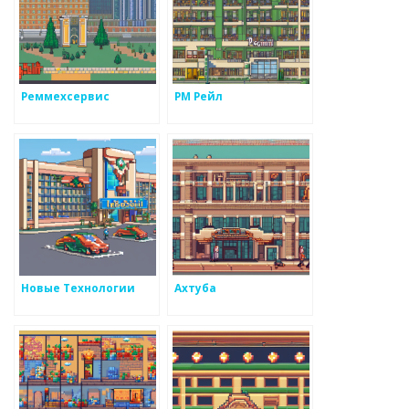
Реммехсервис
РМ Рейл
Новые Технологии
Ахтуба