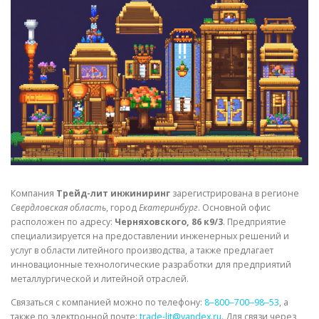
СВОЙСТВА МЕТАЛЛОВ
СОРТА МЕТАЛЛОВ
СТАТЬИ
Компания
Трейд-лит инжиниринг
зарегистрирована в регионе
Свердловская область
, город
Екатеринбург
. Основной офис
расположен по адресу:
Черняховского, 86 к9/3
. Предприятие
специализируется на предоставлении инженерных решений и
услуг в области литейного производства, а также предлагает
инновационные технологические разработки для предприятий
металлургической и литейной отраслей.
Связаться с компанией можно по телефону:
8‒800‒700‒98‒53
, а
также по электронной почте:
trade-lit@yandex.ru
. Для связи через