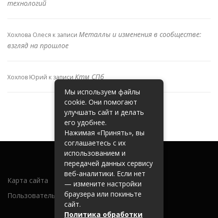
технологий
Металлы и изменения в сообществе:
Хохлова Олеся
к записи
взгляд на прошлое
Ктм СПб
Хохлов Юрий
к записи
Мы используем файлы
cookie. Они помогают
улучшать сайт и делать
его удобнее.
Нажимая «Принять», вы
соглашаетесь с их
использованием и
передачей данных сервису
веб-аналитики. Если нет
Карта сайта
— измените настройки
браузера или покиньте
Пользовательское соглашение
сайт.
Политика обработки