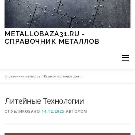
Перейти к содержимому
METALLOBAZA31.RU -
СПРАВОЧНИК МЕТАЛЛОВ
Меню
Справочник металлов
»
Каталог организаций
В ПРОМЫШЛЕННОСТИ
В СТРОИТЕЛЬСТВЕ
Литейные Технологии
МЕТАЛЛЫ И ОКРУЖАЮЩАЯ СРЕДА
ОПУБЛИКОВАНО
14.12.2025
АВТОРОМ
ПРИМЕНЕНИЕ МЕТАЛЛОВ