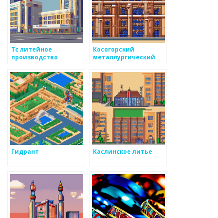
Тс литейное
Косогорский
производство
металлургический
завод
Гидрант
Каслинское литье