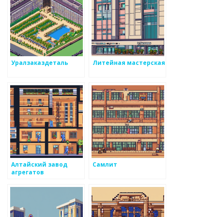
Уралзаказдеталь
Литейная мастерская
Алтайский завод
Самлит
агрегатов