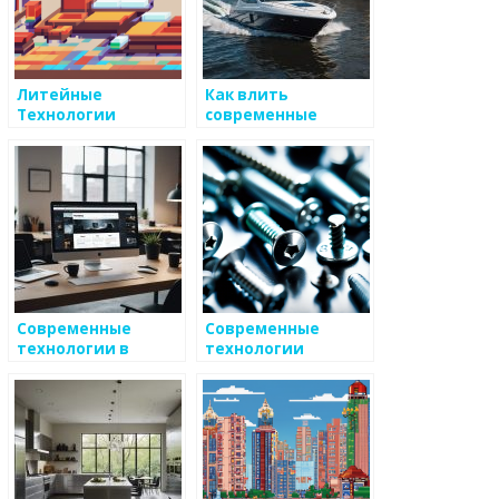
Литейные
Как влить
Технологии
современные
технологии в
производство
металлоизделий
Современные
Современные
технологии в
технологии
производстве
легирования для
металлоизделий
улучшения
металлов