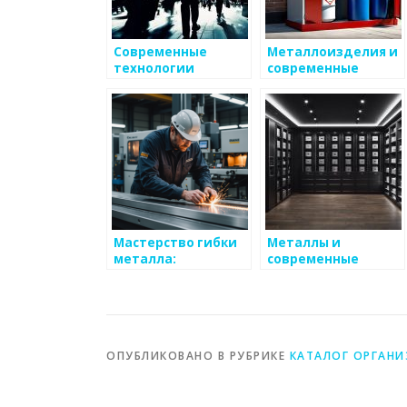
Современные
Металлоизделия и
технологии
современные
покраски
технологии: какие
металлоизделий
шаги предпринять
Мастерство гибки
Металлы и
металла:
современные
современные
бактериальные
технологии и
технологии
эффективные
методы
ОПУБЛИКОВАНО В РУБРИКЕ
КАТАЛОГ ОРГАН