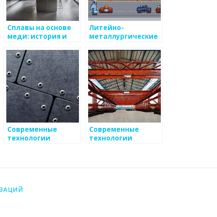
Сплавы на основе
Литейно-
меди: история и
металлургические
современные
технологии
технологии
Современные
Современные
технологии
технологии
контроля
утилизации
загрязнения
металлов
ИЗАЦИЙ