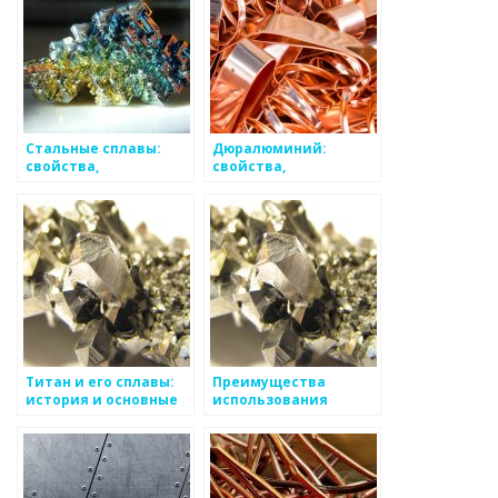
Стальные сплавы:
Дюралюминий:
свойства,
свойства,
классификация,
применение и
применение
основные
достоинства
Титан и его сплавы:
Преимущества
история и основные
использования
характеристики
металлов в
строительстве: обзор
основных
преимуществ