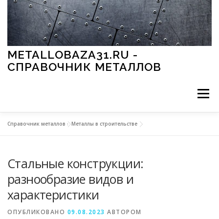
Перейти к содержимому
METALLOBAZA31.RU -
СПРАВОЧНИК МЕТАЛЛОВ
Меню
Справочник металлов
»
Металлы в строительстве
В ПРОМЫШЛЕННОСТИ
В СТРОИТЕЛЬСТВЕ
Стальные конструкции:
МЕТАЛЛЫ И ОКРУЖАЮЩАЯ СРЕДА
разнообразие видов и
характеристики
ПРИМЕНЕНИЕ МЕТАЛЛОВ
ОПУБЛИКОВАНО
09.08.2023
АВТОРОМ