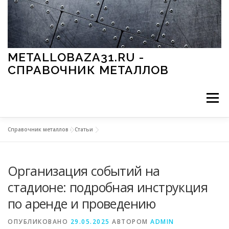
Перейти к содержимому
METALLOBAZA31.RU -
СПРАВОЧНИК МЕТАЛЛОВ
Меню
Справочник металлов
»
Статьи
В ПРОМЫШЛЕННОСТИ
В СТРОИТЕЛЬСТВЕ
Организация событий на
МЕТАЛЛЫ И ОКРУЖАЮЩАЯ СРЕДА
стадионе: подробная инструкция
по аренде и проведению
ПРИМЕНЕНИЕ МЕТАЛЛОВ
ОПУБЛИКОВАНО
29.05.2025
АВТОРОМ
ADMIN