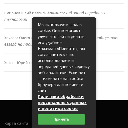
Арамильский завод передовых
Смирнов Юлий
к записи
технологий
Мы используем файлы
cookie. Они помогают
улучшать сайт и делать
Металлы и изменения в сообществе:
Хохлова Олеся
к записи
его удобнее.
взгляд на прошлое
Нажимая «Принять», вы
соглашаетесь с их
использованием и
Ктм СПб
Хохлов Юрий
к записи
передачей данных сервису
веб-аналитики. Если нет
— измените настройки
браузера или покиньте
сайт.
Политика обработки
персональных данных
и политика cookie
Принять
Карта сайта