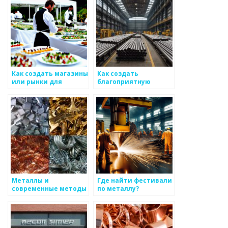
металоизделиям
Как создать магазины
Как создать
или рынки для
благоприятную
розничной продажи
атмосферу для
металлоизделий
работы на
предприятиях,
производящих
металоизделия
Металлы и
Где найти фестивали
современные методы
по металлу?
сварки