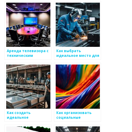
сложных условиях
Аренда телевизора с
Как выбрать
техническим
идеальное место для
обеспечением — RL-
выставок
TECH
металлических
изделий
Как создать
Как организовать
идеальное
социальные
пространство для
мероприятия для
работы со
сообщества
специалистами по
металлоизделий