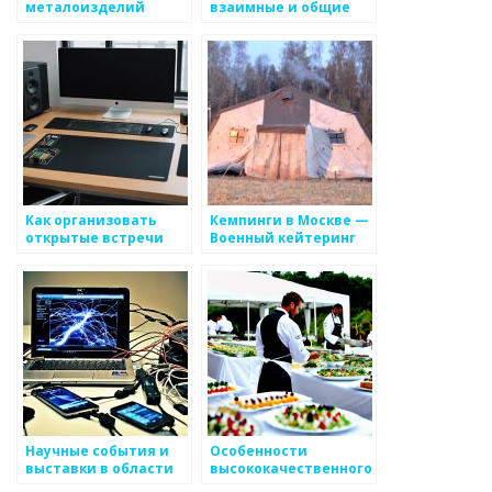
металоизделий
взаимные и общие
интересы между
партнерами в
области
металоизделий
Как организовать
Кемпинги в Москве —
открытые встречи
Военный кейтеринг
для творческого
«КP125.RU»
общения с
продуктами
металоизделий
Научные события и
Особенности
выставки в области
высококачественного
металлургии
кейтеринга в