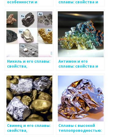
особенности и
сплавы: свойства и
применение
применение
Никель и его сплавы:
Антимон и его
свойства,
сплавы: свойства и
применение,
применение
основные виды
Свинец и его сплавы:
Сплавы с высокой
свойства,
теплопроводностью:
применение и
свойства и