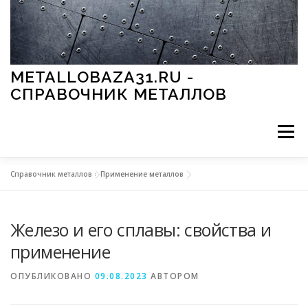
Перейти к содержимому
METALLOBAZA31.RU -
СПРАВОЧНИК МЕТАЛЛОВ
Меню
Справочник металлов
»
Применение металлов
В ПРОМЫШЛЕННОСТИ
В СТРОИТЕЛЬСТВЕ
Железо и его сплавы: свойства и
МЕТАЛЛЫ И ОКРУЖАЮЩАЯ СРЕДА
применение
ОПУБЛИКОВАНО
09.08.2023
АВТОРОМ
ПРИМЕНЕНИЕ МЕТАЛЛОВ