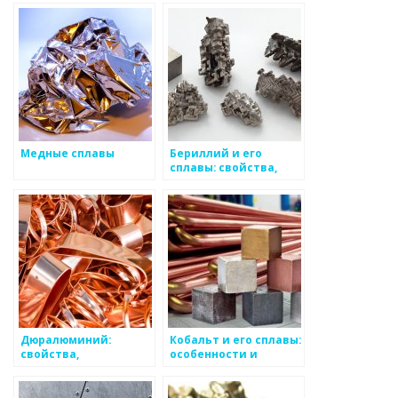
особенности
применение
Медные сплавы
Бериллий и его
сплавы: свойства,
применение,
особенности
Дюралюминий:
Кобальт и его сплавы:
свойства,
особенности и
применение и
применение
основные
достоинства