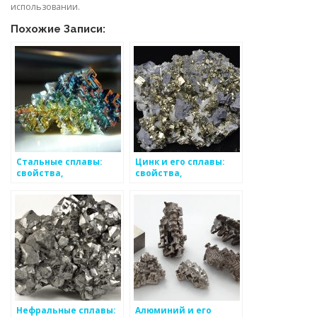
использовании.
Похожие Записи:
Стальные сплавы:
Цинк и его сплавы:
свойства,
свойства,
классификация,
применение,
применение
особенности
Нефральные сплавы:
Алюминий и его