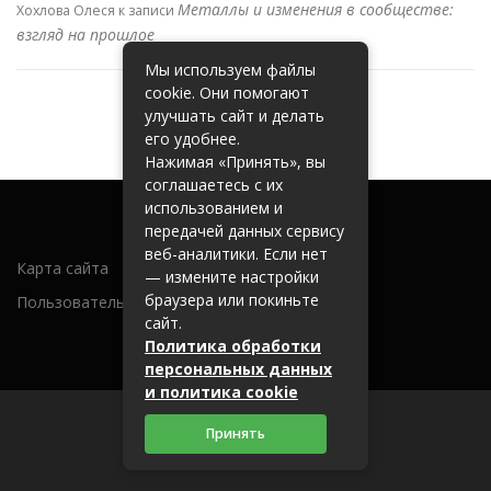
Металлы и изменения в сообществе:
Хохлова Олеся
к записи
взгляд на прошлое
Мы используем файлы
cookie. Они помогают
улучшать сайт и делать
его удобнее.
Нажимая «Принять», вы
соглашаетесь с их
использованием и
передачей данных сервису
веб-аналитики. Если нет
Карта сайта
— измените настройки
браузера или покиньте
Пользовательское соглашение
сайт.
Политика обработки
персональных данных
и политика cookie
Принять
2026 (c) metallobaza31.ru