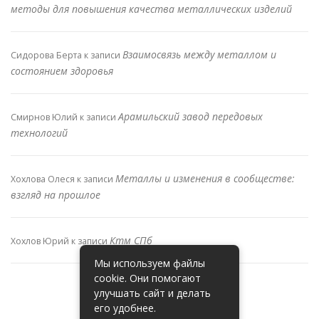
методы для повышения качества металлических изделий
Взаимосвязь между металлом и
Сидорова Берта
к записи
состоянием здоровья
Арамильский завод передовых
Смирнов Юлий
к записи
технологий
Металлы и изменения в сообществе:
Хохлова Олеся
к записи
взгляд на прошлое
Ктм СПб
Хохлов Юрий
к записи
Мы используем файлы
cookie. Они помогают
улучшать сайт и делать
его удобнее.