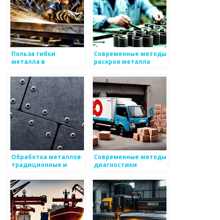
Польза гибки
Современные методы
металла в
раскроя металла
промышленности
Обработка металлов:
Современные методы
традиционные и
диагностики
современные методы
металлических
изделий