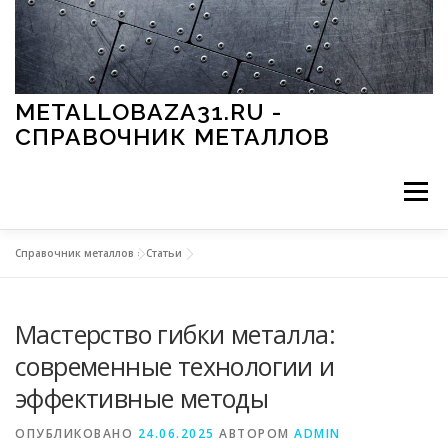
Перейти к содержимому
METALLOBAZA31.RU -
СПРАВОЧНИК МЕТАЛЛОВ
Меню
Справочник металлов
»
Статьи
В ПРОМЫШЛЕННОСТИ
В СТРОИТЕЛЬСТВЕ
Мастерство гибки металла:
МЕТАЛЛЫ И ОКРУЖАЮЩАЯ СРЕДА
современные технологии и
эффективные методы
ПРИМЕНЕНИЕ МЕТАЛЛОВ
ОПУБЛИКОВАНО
24.06.2025
АВТОРОМ
ADMIN