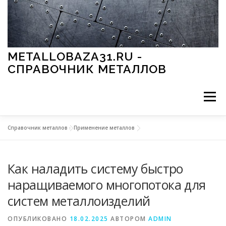
Перейти к содержимому
METALLOBAZA31.RU -
СПРАВОЧНИК МЕТАЛЛОВ
Меню
Справочник металлов
»
Применение металлов
В ПРОМЫШЛЕННОСТИ
В СТРОИТЕЛЬСТВЕ
Как наладить систему быстро
МЕТАЛЛЫ И ОКРУЖАЮЩАЯ СРЕДА
наращиваемого многопотока для
систем металлоизделий
ПРИМЕНЕНИЕ МЕТАЛЛОВ
ОПУБЛИКОВАНО
18.02.2025
АВТОРОМ
ADMIN