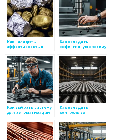
Как наладить
Как наладить
эффективность в
эффективную систему
производственных
для получения
системах для
необходимых
металлоизделий
инвентарных данных
Как выбрать систему
Как наладить
для автоматизации
контроль за
продаж
качеством
металлоизделий
металлоизделий