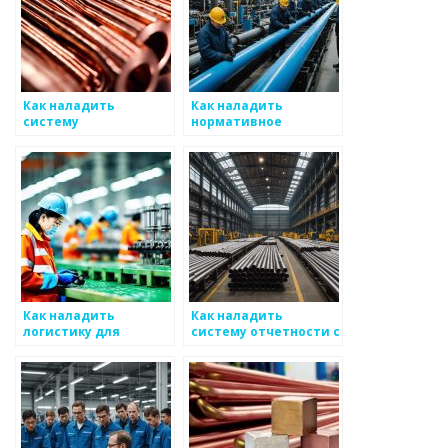
Как наладить
Как наладить
систему
нормативное
концентрации на
регулирование в
взаимодействии с
области обработки
клиентами
металлоизделий
Как наладить
Как наладить
логистику для
систему отчетности с
успешной
точки зрения
реализации
эстетики для
металлоизделий
металлоизделий