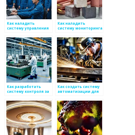
Как наладить
Как наладить
систему управления
систему мониторинга
временем выставок и
за качеством для
кодов на рынке
производителей
металоизделий
металоизделий
Как разработать
Как создать систему
систему контроля за
автоматизации для
производственными
бизнеса
рисками в области
металлоизделий