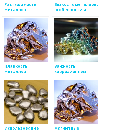
Растяжимость
Вязкость металлов:
металлов:
особенности и
особенности и
применение
применение
Плавкость
Важность
металлов
коррозионной
стойкости
металлов в
промышленности
Использование
Магнитные