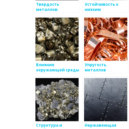
Твердость
Устойчивость к
металлов:
низким
справочник
температурам
металлов
Влияние
Упругость
окружающей среды
металлов
на металлы в
промышленности
Структура и
Нержавеющая