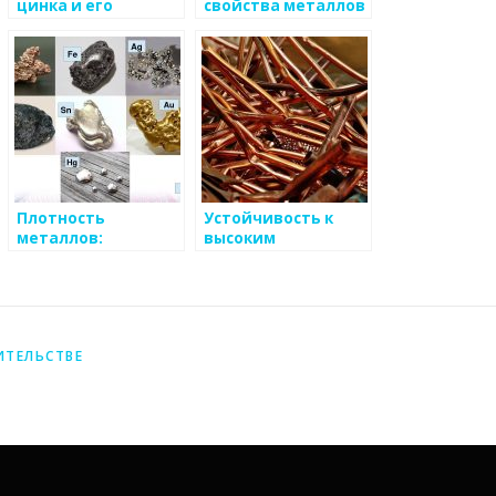
цинка и его
свойства металлов
важность для
защиты металлов
от коррозии
Плотность
Устойчивость к
металлов:
высоким
ключевой
температурам
показатель для
металлов
определения веса
и объема
материала
ИТЕЛЬСТВЕ