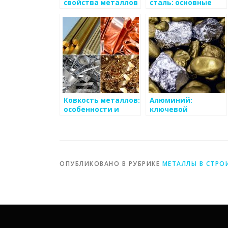
свойства металлов
сталь: основные
в промышленности:
свойства и
основные аспекты
применение
Ковкость металлов:
Алюминий:
особенности и
ключевой
классификация
материал в
промышленности
ОПУБЛИКОВАНО В РУБРИКЕ
МЕТАЛЛЫ В СТРО