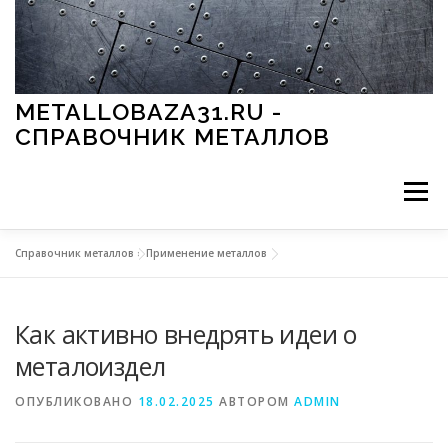
Перейти к содержимому
METALLOBAZA31.RU -
СПРАВОЧНИК МЕТАЛЛОВ
Меню
Справочник металлов
»
Применение металлов
В ПРОМЫШЛЕННОСТИ
В СТРОИТЕЛЬСТВЕ
Как активно внедрять идеи о
МЕТАЛЛЫ И ОКРУЖАЮЩАЯ СРЕДА
металоиздел
ОПУБЛИКОВАНО
18.02.2025
АВТОРОМ
ADMIN
ПРИМЕНЕНИЕ МЕТАЛЛОВ