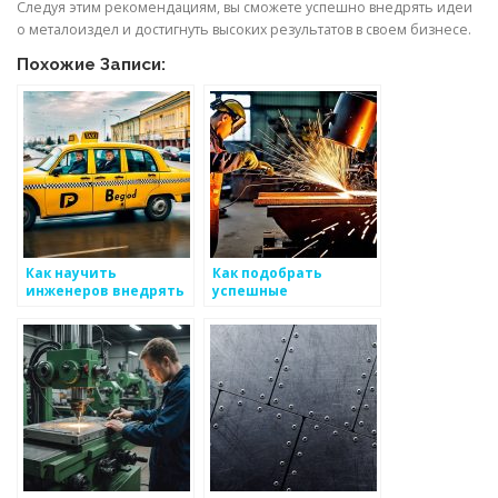
Следуя этим рекомендациям, вы сможете успешно внедрять идеи
о металоиздел и достигнуть высоких результатов в своем бизнесе.
Похожие Записи:
Как научить
Как подобрать
инженеров внедрять
успешные
новые технологии в
комбинации для
производстве
формирования
металоизделий
отдела производства
металоизделий