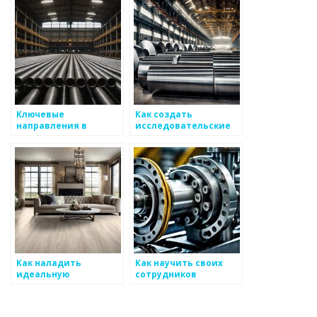
металоизделий
сфере
металлоизделий
Ключевые
Как создать
направления в
исследовательские
металлургии: где
лаборатории для
искать идеи
разработки новых
металлических
изделий
Как наладить
Как научить своих
идеальную
сотрудников
социальную среду
управлять
для разработки
инновациями в
смотровых
производстве