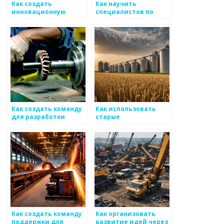
Как создать
Как научить
инновационную
специалистов по
команду для
металоизделиям
металлоизделий
работать с новыми
технологиями
Как создать команду
Как использовать
для разработки
старые
новых идей для
металлоизделия:
улучшения
идеи для вторичного
металоизделий
использования
Как создать команду
Как организовать
поддержки для
развитие идей через