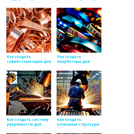
оценки
воркшопы для
конструктивной
продвижения
работы с
металоизделий
металлоизделиями
Как создать
Как создать
совместные идеи для
инкубаторы для
устойчивого ведения
новых идей и
бизнеса по
инновационных
металоизделиям
процессов в сфере
металоизделий
Как создать систему
Как создать
уверенности для
успешные структуры
создания успешных
для творческой
решений в сфере
ответственности по