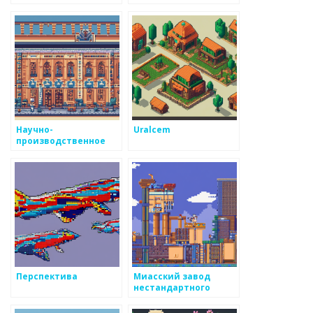
Научно-
Uralcem
производственное
предприятие
Перспектива
Миасский завод
нестандартного
оборудования