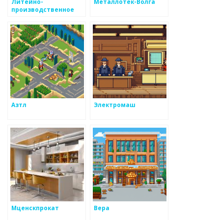
Литейно-
Металлотек-Волга
производственное
предприятие
Азтл
Электромаш
Мценскпрокат
Вера