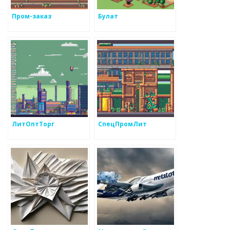
Пром-заказ
Булат
ЛитОптТорг
СпецПромЛит