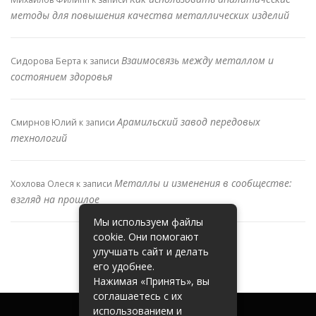
методы для повышения качества металлических изделий
Взаимосвязь между металлом и
Сидорова Берта
к записи
состоянием здоровья
Арамильский завод передовых
Смирнов Юлий
к записи
технологий
Металлы и изменения в сообществе:
Хохлова Олеся
к записи
взгляд на прошлое
Мы используем файлы
cookie. Они помогают
улучшать сайт и делать
его удобнее.
Нажимая «Принять», вы
соглашаетесь с их
использованием и