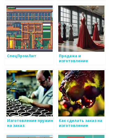
СпецПромЛит
Продажа и
изготовление
демонстрационных
манекенов на заказ
Mannequin Russia
Изготовление пружин
Как сделать заказ на
на заказ:
изготовление
уникальность и
металлоизделий
комфорт