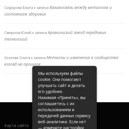
Взаимосвязь между металлом и
Сидорова Берта
к записи
состоянием здоровья
Арамильский завод передовых
Смирнов Юлий
к записи
технологий
Металлы и изменения в сообществе:
Хохлова Олеся
к записи
взгляд на прошлое
Мы используем файлы
cookie. Они помогают
улучшать сайт и делать
его удобнее.
Нажимая «Принять», вы
соглашаетесь с их
использованием и
передачей данных сервису
веб-аналитики. Если нет
Карта сайта
— измените настройки