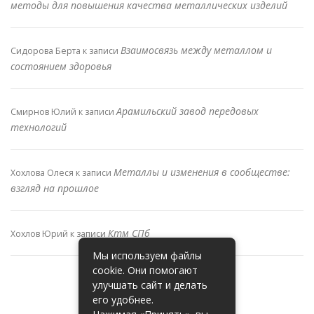
методы для повышения качества металлических изделий
Взаимосвязь между металлом и
Сидорова Берта
к записи
состоянием здоровья
Арамильский завод передовых
Смирнов Юлий
к записи
технологий
Металлы и изменения в сообществе:
Хохлова Олеся
к записи
взгляд на прошлое
Ктм СПб
Хохлов Юрий
к записи
Мы используем файлы
cookie. Они помогают
улучшать сайт и делать
его удобнее.