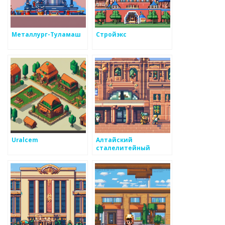
Металлург-Туламаш
Стройэкс
Uralcem
Алтайский
сталелитейный
завод