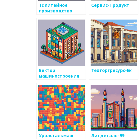
Тс литейное
Сервис-Продукт
производство
Вектор
Техторгресурс-Ек
машиностроения
Уралстальмаш
Литдеталь-99