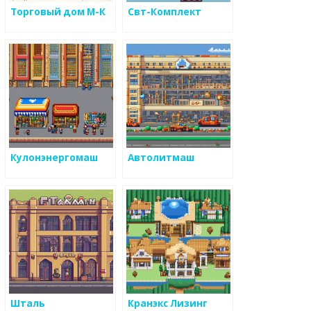
Торговый дом М-К
Свт-Комплект
Кулонэнергомаш
Автолитмаш
Шталь
Кранэкс Лизинг