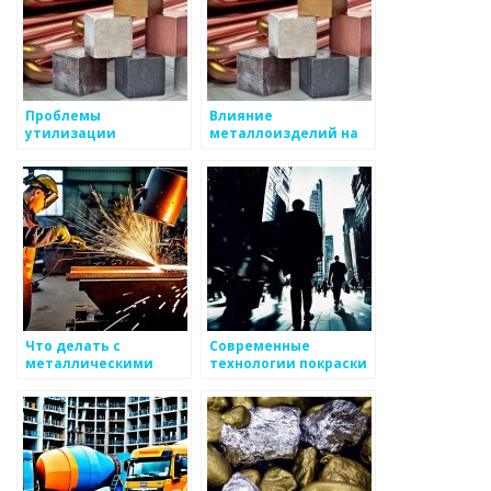
Проблемы
Влияние
утилизации
металлоизделий на
металлических
экологию
отходов
Что делать с
Современные
металлическими
технологии покраски
отходами: лучшие
металлоизделий
методы