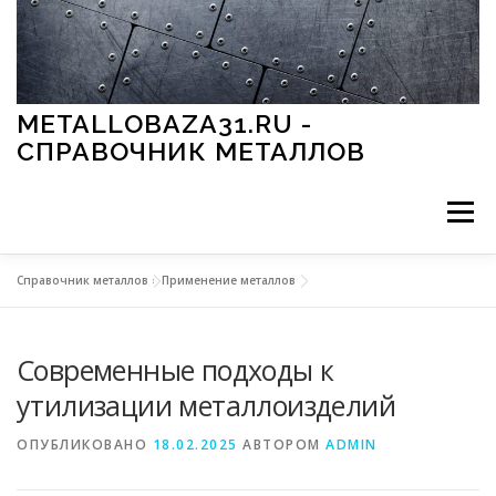
Перейти к содержимому
METALLOBAZA31.RU -
СПРАВОЧНИК МЕТАЛЛОВ
Меню
Справочник металлов
»
Применение металлов
В ПРОМЫШЛЕННОСТИ
В СТРОИТЕЛЬСТВЕ
Современные подходы к
МЕТАЛЛЫ И ОКРУЖАЮЩАЯ СРЕДА
утилизации металлоизделий
ОПУБЛИКОВАНО
18.02.2025
АВТОРОМ
ADMIN
ПРИМЕНЕНИЕ МЕТАЛЛОВ