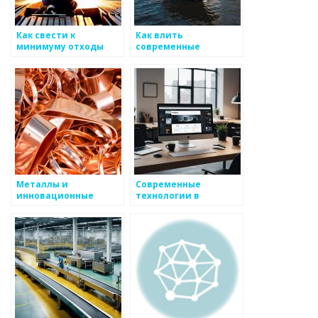
Как свести к
Как влить
минимуму отходы
современные
при производстве
технологии в
металлоизделий
производство
металлоизделий
Металлы и
Современные
инновационные
технологии в
подходы к обработке
производстве
металлоизделий