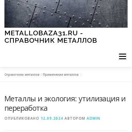
Перейти к содержимому
METALLOBAZA31.RU -
СПРАВОЧНИК МЕТАЛЛОВ
Меню
Справочник металлов
»
Применение металлов
В ПРОМЫШЛЕННОСТИ
В СТРОИТЕЛЬСТВЕ
Металлы и экология: утилизация и
МЕТАЛЛЫ И ОКРУЖАЮЩАЯ СРЕДА
переработка
ОПУБЛИКОВАНО
12.09.2024
АВТОРОМ
ADMIN
ПРИМЕНЕНИЕ МЕТАЛЛОВ