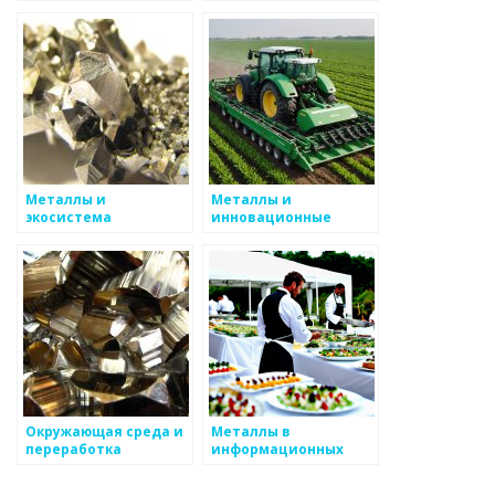
металлы
металлических
отходов в
производстве
Металлы и
Металлы и
экосистема
инновационные
управления отходами
решения для
устойчивого
будущего
Окружающая среда и
Металлы в
переработка
информационных
металлургических
технологиях
шлаков