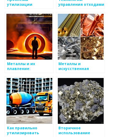
утилизации
управления отходами
металлических
металлургии
отходов
Металлы и их
Металлы и
плавление:
искусственная
особенности
экология
процесса
Как правильно
Вторичное
утилизировать
использование