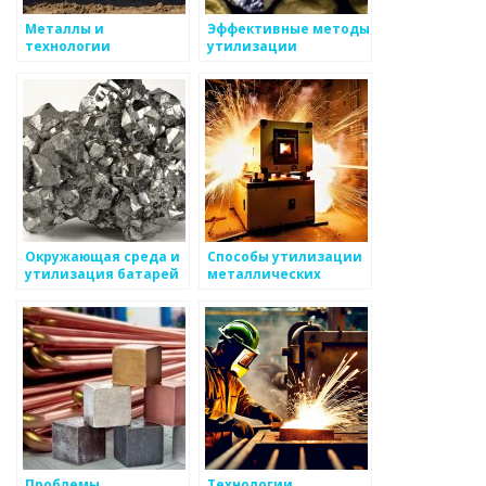
Металлы и
Эффективные методы
технологии
утилизации
переработки отходов
отработанных
металлических
материалов
Окружающая среда и
Способы утилизации
утилизация батарей
металлических
отходов
Проблемы
Технологии