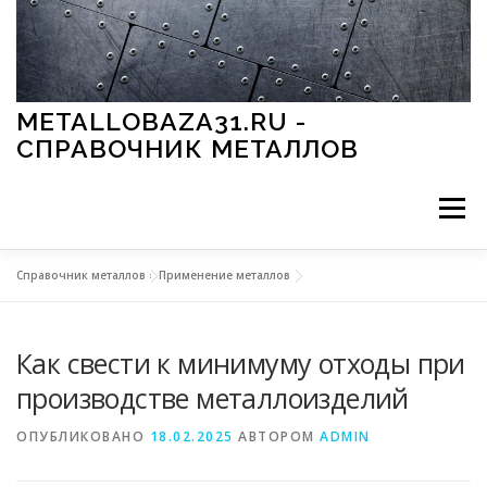
Перейти к содержимому
METALLOBAZA31.RU -
СПРАВОЧНИК МЕТАЛЛОВ
Меню
Справочник металлов
»
Применение металлов
В ПРОМЫШЛЕННОСТИ
В СТРОИТЕЛЬСТВЕ
Как свести к минимуму отходы при
МЕТАЛЛЫ И ОКРУЖАЮЩАЯ СРЕДА
производстве металлоизделий
ОПУБЛИКОВАНО
18.02.2025
АВТОРОМ
ADMIN
ПРИМЕНЕНИЕ МЕТАЛЛОВ