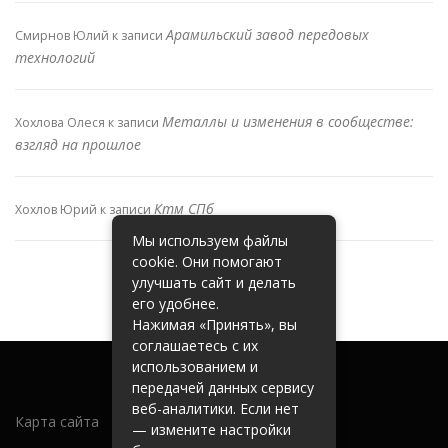
Арамильский завод передовых
Смирнов Юлий
к записи
технологий
Металлы и изменения в сообществе:
Хохлова Олеся
к записи
взгляд на прошлое
Ктм СПб
Хохлов Юрий
к записи
Мы используем файлы
cookie. Они помогают
улучшать сайт и делать
его удобнее.
Нажимая «Принять», вы
соглашаетесь с их
использованием и
передачей данных сервису
веб-аналитики. Если нет
Карта сайта
— измените настройки