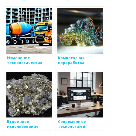
производства:
производстве
проблемы и решения
металлоизделий
Изменение
Комплексная
технологических
переработка
процессов в
металлургических
производстве
отходов
металлоизделий
Вторичное
Современные
использование
технологии в
металлических
производстве
отходов в
металлоизделий