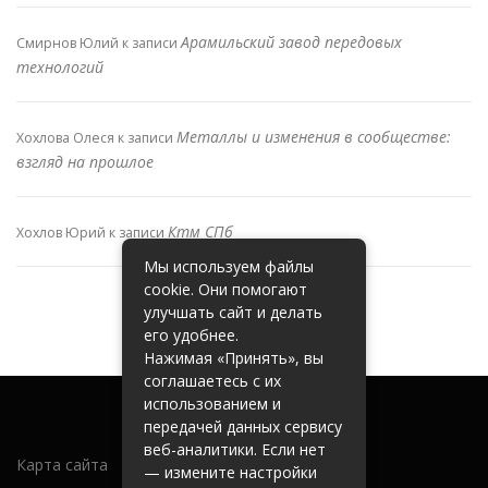
Арамильский завод передовых
Смирнов Юлий
к записи
технологий
Металлы и изменения в сообществе:
Хохлова Олеся
к записи
взгляд на прошлое
Ктм СПб
Хохлов Юрий
к записи
Мы используем файлы
cookie. Они помогают
улучшать сайт и делать
его удобнее.
Нажимая «Принять», вы
соглашаетесь с их
использованием и
передачей данных сервису
веб-аналитики. Если нет
Карта сайта
— измените настройки