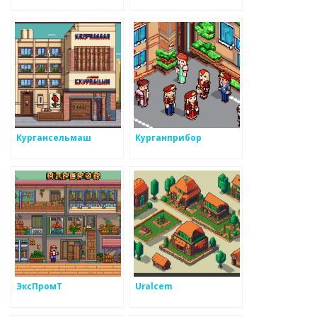
Кургансельмаш
Курганприбор
ЭксПромТ
Uralcem