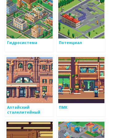
Гидросистема
Потенциал
Алтайский
ПМК
сталелитейный
завод