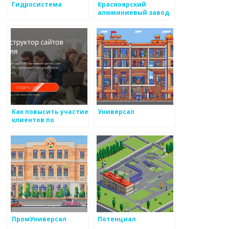
Гидросистема
Красноярский
алюминиевый завод
Как повысить участие
Универсал
клиентов по
отношению к
металлоизделиям
ПромУниверсал
Потенциал