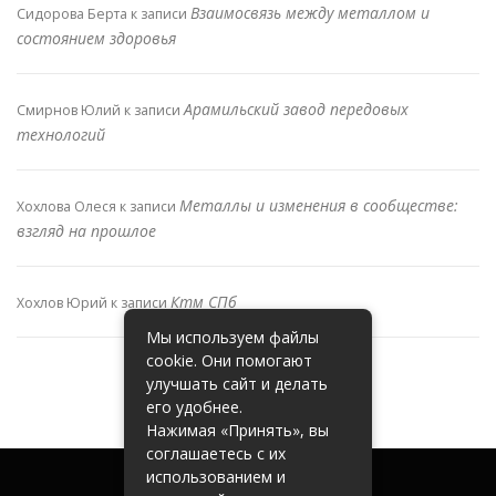
Взаимосвязь между металлом и
Сидорова Берта
к записи
состоянием здоровья
Арамильский завод передовых
Смирнов Юлий
к записи
технологий
Металлы и изменения в сообществе:
Хохлова Олеся
к записи
взгляд на прошлое
Ктм СПб
Хохлов Юрий
к записи
Мы используем файлы
cookie. Они помогают
улучшать сайт и делать
его удобнее.
Нажимая «Принять», вы
соглашаетесь с их
использованием и