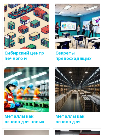
технологий в
производстве
металлоизделий
Сибирский центр
Секреты
печного и
превосходящих
каминного литья
технологий
обработки
металлов
Металлы как
Металлы как
основа для новых
основа для
технологий
кибернетических
технологий