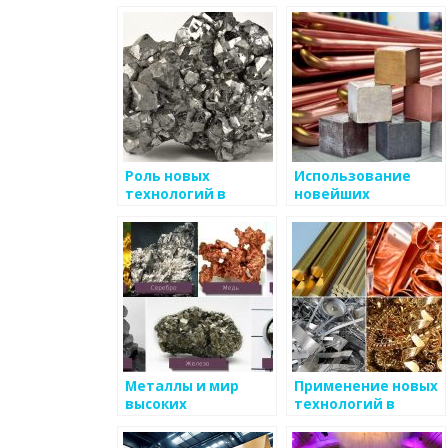
металлургии
внедрению
устойчивых
технологий в
производстве
металлоизделий
Роль новых
Использование
технологий в
новейших
производстве
технологий в
металлоизделий
продаже
металлоизделий
Металлы и мир
Применение новых
высоких
технологий в
технологий
производстве
высокопрочных