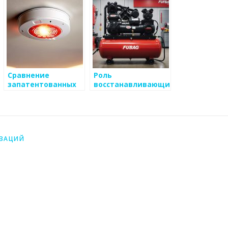
Сравнение
Роль
запатентованных
восстанавливающих
технологий в
технологий в
производстве
металлургии
металлоизделий
ИЗАЦИЙ