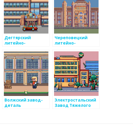
Дегтярский
Череповецкий
литейно-
литейно-
механический
механический
завод
завод
Волжский завод-
Электростальский
деталь
Завод Тяжелого
Машиностроения