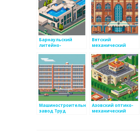
Барнаульский
Вятский
литейно-
механический
механический
завод
завод
Машиностроительный
Азовский оптико-
завод Труд
механический
завод