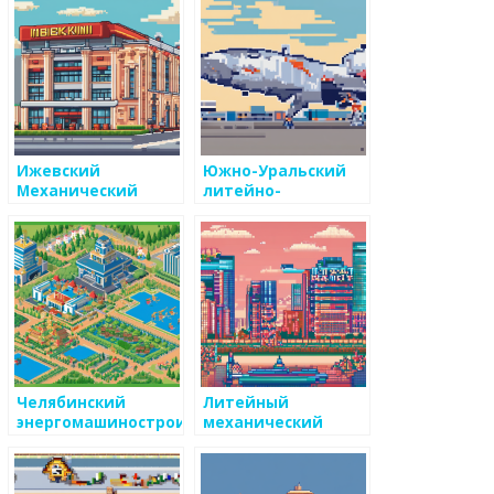
Ижевский
Южно-Уральский
Механический
литейно-
Завод
механический
завод
Челябинский
Литейный
энергомашиностроительный
механический
завод
завод