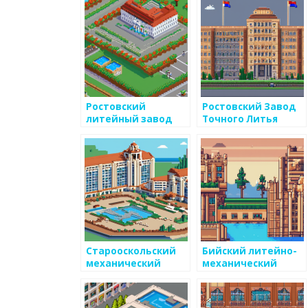
Ростовский
Ростовский Завод
литейный завод
Точного Литья
Старооскольский
Бийский литейно-
механический
механический
завод
завод