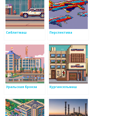
Сиблитмаш
Перспектива
Уральская бронза
Кургансельмаш