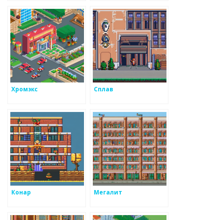
подводным
сотрудничеством с
металоизделиями
Хромэкс
Сплав
Конар
Мегалит