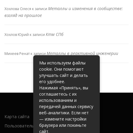
Металлы и изменения в сообществе:
Хохлова Олеся
к записи
взгляд на прошлое
Ктм СПб
Хохлов Юрий
к записи
Металлы в реактивной инженерии
Михеев Ренат
к записи
Мы используем файлы
cookie. Они помогают
улучшать сайт и делать
его удобнее.
Нажимая «Принять», вы
соглашаетесь с их
использованием и
передачей данных сервису
веб-аналитики. Если нет
Карта сайта
— измените настройки
браузера или покиньте
Пользовательское соглашение
сайт.