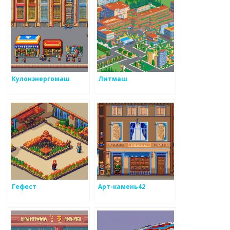
Кулонэнергомаш
Литмаш
Гефест
Арт-камень42