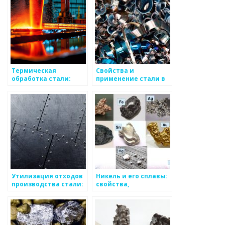
Термическая
Свойства и
обработка стали:
применение стали в
важное звено в
производстве
металлургической
промышленности
Утилизация отходов
Никель и его сплавы:
производства стали:
свойства,
проблемы и решения
применение,
основные виды