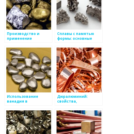
Производство и
Сплавы с памятью
применение
формы: основные
алюминиевых
свойства и области
профилей
применения
Использование
Дюралюминий:
ванадия в
свойства,
производстве стали
применение и
и в составе
основные
специальных сплавов
достоинства