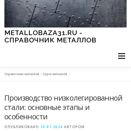
Перейти к содержимому
METALLOBAZA31.RU -
СПРАВОЧНИК МЕТАЛЛОВ
Меню
Справочник металлов
»
Сорта металлов
В ПРОМЫШЛЕННОСТИ
В СТРОИТЕЛЬСТВЕ
Производство низколегированной
МЕТАЛЛЫ И ОКРУЖАЮЩАЯ СРЕДА
стали: основные этапы и
особенности
ПРИМЕНЕНИЕ МЕТАЛЛОВ
ОПУБЛИКОВАНО
10.01.2024
АВТОРОМ