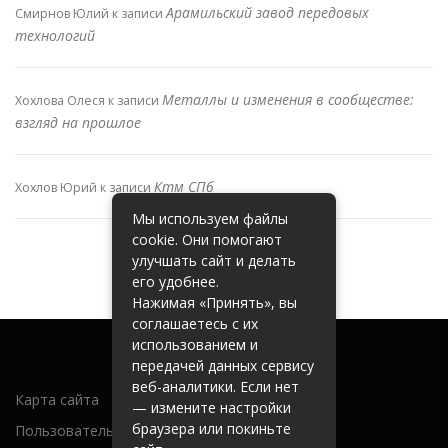
Арамильский завод передовых
Смирнов Юлий
к записи
технологий
Металлы и изменения в сообществе:
Хохлова Олеся
к записи
взгляд на прошлое
Ктм СПб
Хохлов Юрий
к записи
Мы используем файлы
cookie. Они помогают
улучшать сайт и делать
его удобнее.
Нажимая «Принять», вы
соглашаетесь с их
использованием и
передачей данных сервису
веб-аналитики. Если нет
Карта сайта
— измените настройки
браузера или покиньте
Пользовательское соглашение