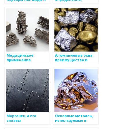
свойства
назначение и
преимущества
Медицинское
Алюминиевые окна:
применение
преимущества и
металлов в
особенности
промышленности
Марганец и его
Основные металлы,
сплавы
используемые в
промышленности