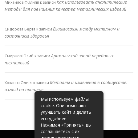
Как использовать аналитические
Михайлов Филипп
к записи
методы для повышения качества металлических изделий
Взаимосвязь между металлом и
Сидорова Берта
к записи
состоянием здоровья
Арамильский завод передовых
Смирнов Юлий
к записи
технологий
Металлы и изменения в сообществе:
Хохлова Олеся
к записи
взгляд на прошлое
Мы используем файлы
cookie. Они помогают
улучшать сайт и делать
его удобнее.
Нажимая «Принять», вы
соглашаетесь с их
использованием и