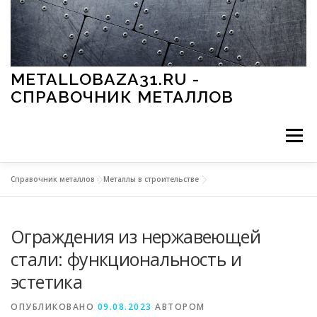
Перейти к содержимому
METALLOBAZA31.RU -
СПРАВОЧНИК МЕТАЛЛОВ
Меню
Справочник металлов
»
Металлы в строительстве
В ПРОМЫШЛЕННОСТИ
В СТРОИТЕЛЬСТВЕ
Ограждения из нержавеющей
МЕТАЛЛЫ И ОКРУЖАЮЩАЯ СРЕДА
стали: функциональность и
эстетика
ПРИМЕНЕНИЕ МЕТАЛЛОВ
ОПУБЛИКОВАНО
09.08.2023
АВТОРОМ