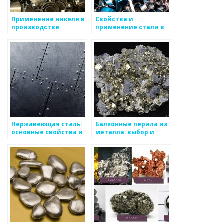
Применение никеля в
Свойства и
производстве
применение стали в
нержавеющей стали
производстве
и аккумуляторных
батарей
Нержавеющая сталь:
Балконные перила из
основные свойства и
металла: выбор и
применение
установка