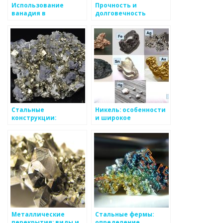
Использование
Прочность и
ванадия в
долговечность
производстве стали
металлических
и в составе
заборов
специальных сплавов
Стальные
Никель: особенности
конструкции:
и широкое
разнообразие видов
применение в
и характеристики
промышленности
Металлические
Стальные фермы:
перекрытия: виды и
определение,