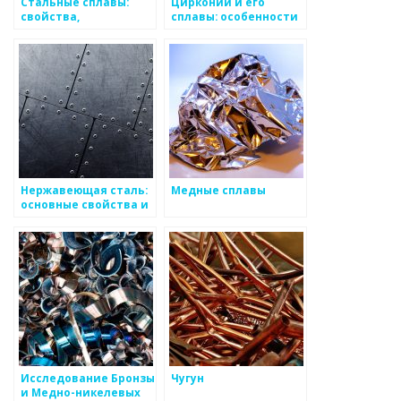
Стальные сплавы:
Цирконий и его
свойства,
сплавы: особенности
классификация,
и применение
применение
Нержавеющая сталь:
Медные сплавы
основные свойства и
применение
Исследование Бронзы
Чугун
и Медно-никелевых