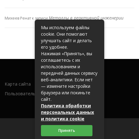
Металлы в реактивной инженерии
Михеев Ренат
к записи
Мы используем файлы
cookie. Они помогают
улучшать сайт и делать
его удобнее.
Нажимая «Принять», вы
соглашаетесь с их
использованием и
передачей данных сервису
веб-аналитики. Если нет
Карта сайта
— измените настройки
браузера или покиньте
Пользовательское соглашение
сайт.
Политика обработки
персональных данных
и политика cookie
Принять
2026 (c) metallobaza31.ru