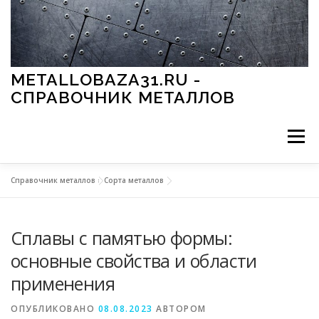
Перейти к содержимому
METALLOBAZA31.RU -
СПРАВОЧНИК МЕТАЛЛОВ
Меню
Справочник металлов
»
Сорта металлов
В ПРОМЫШЛЕННОСТИ
В СТРОИТЕЛЬСТВЕ
Сплавы с памятью формы:
МЕТАЛЛЫ И ОКРУЖАЮЩАЯ СРЕДА
основные свойства и области
применения
ПРИМЕНЕНИЕ МЕТАЛЛОВ
ОПУБЛИКОВАНО
08.08.2023
АВТОРОМ