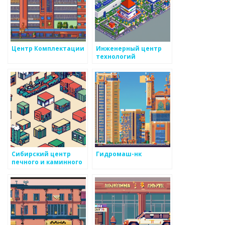
Центр Комплектации
Инженерный центр
технологий
Сибирский центр
Гидромаш-нк
печного и каминного
литья