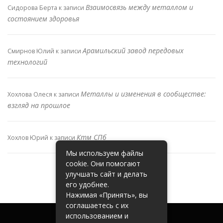
Взаимосвязь между металлом и
Сидорова Берта
к записи
состоянием здоровья
Арамильский завод передовых
Смирнов Юлий
к записи
технологий
Металлы и изменения в сообществе:
Хохлова Олеся
к записи
взгляд на прошлое
Ктм СПб
Хохлов Юрий
к записи
Мы используем файлы
cookie. Они помогают
улучшать сайт и делать
его удобнее.
Нажимая «Принять», вы
соглашаетесь с их
использованием и