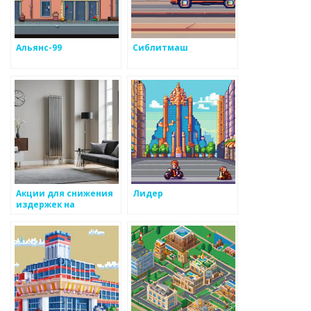
Альянс-99
Сиблитмаш
Акции для снижения
Лидер
издержек на
производство
металлоизделий