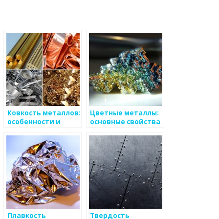
ь
Ковкость металлов:
Цветные металлы:
особенности и
основные свойства
классификация
и области
применения
Плавкость
Твердость