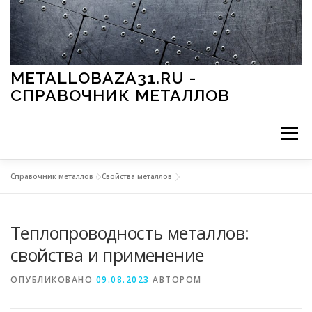
Перейти к содержимому
METALLOBAZA31.RU -
СПРАВОЧНИК МЕТАЛЛОВ
Меню
Справочник металлов
»
Свойства металлов
В ПРОМЫШЛЕННОСТИ
В СТРОИТЕЛЬСТВЕ
Теплопроводность металлов:
МЕТАЛЛЫ И ОКРУЖАЮЩАЯ СРЕДА
свойства и применение
ОПУБЛИКОВАНО
09.08.2023
АВТОРОМ
ПРИМЕНЕНИЕ МЕТАЛЛОВ