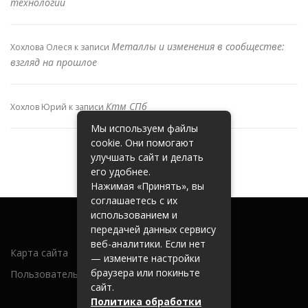
технологий
Металлы и изменения в сообществе:
Хохлова Олеся
к записи
взгляд на прошлое
Ктм СПб
Хохлов Юрий
к записи
Мы используем файлы
cookie. Они помогают
улучшать сайт и делать
его удобнее.
Нажимая «Принять», вы
соглашаетесь с их
использованием и
передачей данных сервису
веб-аналитики. Если нет
Карта сайта
— измените настройки
браузера или покиньте
Пользовательское соглашение
сайт.
Политика обработки