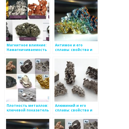
Магнитное влияние:
Антимон и его
Намагничиваемость
сплавы: свойства и
металлов
применение
Плотность металлов:
Алюминий и его
ключевой показатель
сплавы: свойства и
для определения
применение
веса и объема
материала