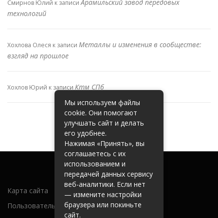
Арамильский завод передовых
Смирнов Юлий
к записи
технологий
Металлы и изменения в сообществе:
Хохлова Олеся
к записи
взгляд на прошлое
Ктм СПб
Хохлов Юрий
к записи
Мы используем файлы
cookie. Они помогают
улучшать сайт и делать
его удобнее.
Нажимая «Принять», вы
соглашаетесь с их
использованием и
передачей данных сервису
веб-аналитики. Если нет
Карта сайта
— измените настройки
браузера или покиньте
Пользовательское соглашение
сайт.