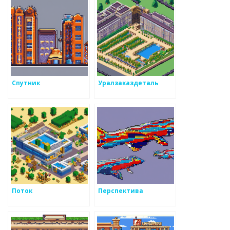
Спутник
Уралзаказдеталь
Поток
Перспектива