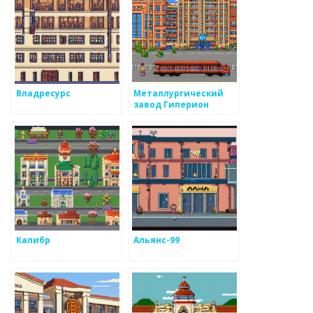
Владресурс
Металлургический
завод Гиперион
Калибр
Альянс-99