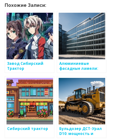
Похожие Записи:
Завод Сибирский
Алюминиевые
Трактор
фасадные ламели:
инновационное
решение для
современного
архитектурного
дизайна
Сибирский трактор
Бульдозер ДСТ-Урал
D10: мощность и
надежность в каждой