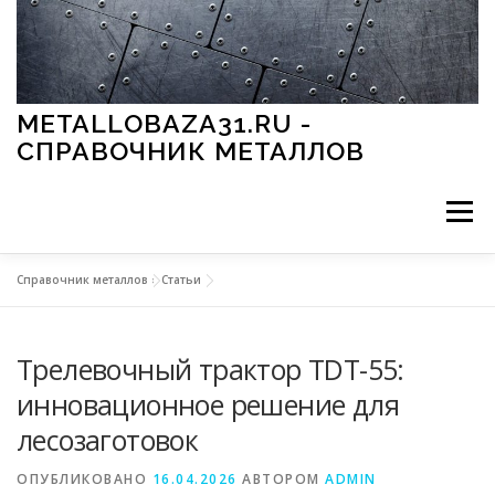
Перейти к содержимому
METALLOBAZA31.RU -
СПРАВОЧНИК МЕТАЛЛОВ
Меню
Справочник металлов
»
Статьи
В ПРОМЫШЛЕННОСТИ
В СТРОИТЕЛЬСТВЕ
Трелевочный трактор TDT-55:
МЕТАЛЛЫ И ОКРУЖАЮЩАЯ СРЕДА
инновационное решение для
лесозаготовок
ПРИМЕНЕНИЕ МЕТАЛЛОВ
ОПУБЛИКОВАНО
16.04.2026
АВТОРОМ
ADMIN