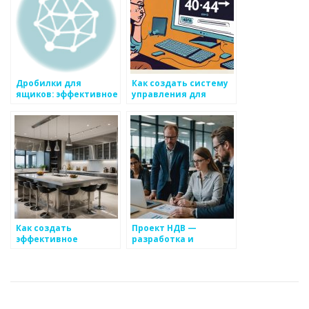
Астане и Караганде
искусственного
интеллекта в бизнесе
Дробилки для
Как создать систему
ящиков: эффективное
управления для
решение для
координирования
утилизации отходов
контактов на
металлоизделии
Как создать
Проект НДВ —
эффективное
разработка и
взаимодействие
внедрение системы
между отделами в
компании по
металлоизделиям