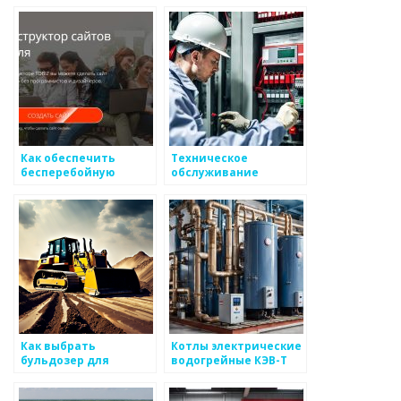
детали
Как обеспечить
Техническое
бесперебойную
обслуживание
работу завода в
автоматической
сфере
пожарной
металоизделий
сигнализации АПС и
СОУЭ в Москве и РФ,
цена
Как выбрать
Котлы электрические
бульдозер для
водогрейные КЭВ-Т
определенных работ
ЭЛМАН-Т ТЭНовые:
решение для вашего