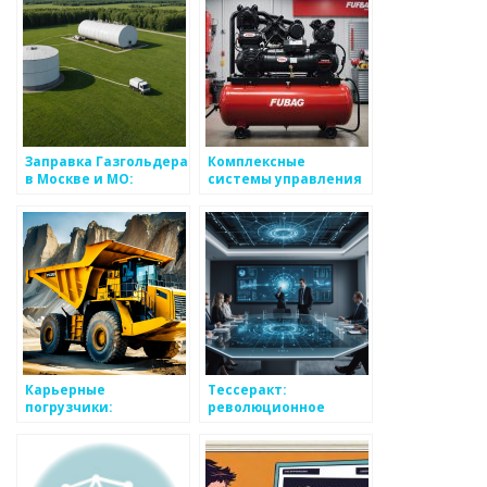
предприятия
Заправка Газгольдера
Комплексные
в Москве и МО:
системы управления
экономичное
в металлургии
решение для частных
домов и предприятий
Карьерные
Тессеракт:
погрузчики:
революционное
Технологические
решение для
лидеры
создания и
горнодобывающей
внедрения
отрасли в Алматы,
безопасного