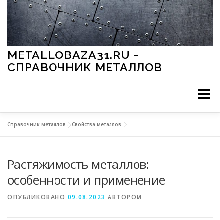
Перейти к содержимому
METALLOBAZA31.RU -
СПРАВОЧНИК МЕТАЛЛОВ
Меню
Справочник металлов
»
Свойства металлов
В ПРОМЫШЛЕННОСТИ
В СТРОИТЕЛЬСТВЕ
Растяжимость металлов:
МЕТАЛЛЫ И ОКРУЖАЮЩАЯ СРЕДА
особенности и применение
ОПУБЛИКОВАНО
09.08.2023
АВТОРОМ
ПРИМЕНЕНИЕ МЕТАЛЛОВ