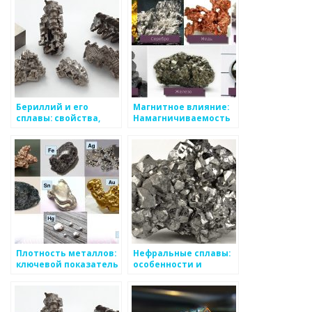
Бериллий и его
Магнитное влияние:
сплавы: свойства,
Намагничиваемость
применение,
металлов
особенности
Плотность металлов:
Нефральные сплавы:
ключевой показатель
особенности и
для определения
применение
веса и объема
материала