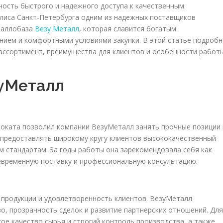
ость быстрого и надежного доступа к качественным
олиса Санкт-Петербурга одним из надежных поставщиков
таллобаза
Везу Металл
, которая славится богатым
ием и комфортными условиями закупки. В этой статье подроб
ассортимент, преимущества для клиентов и особенности работ
зуМеталл
оката позволил компании ВезуМеталл занять прочные позиции 
 предоставлять широкому кругу клиентов высококачественный
 стандартам. За годы работы она зарекомендовала себя как
евременную поставку и профессиональную консультацию.
 продукции и удовлетворенность клиентов. ВезуМеталл
о, прозрачность сделок и развитие партнерских отношений. Для
ое качество сырья и строгий контроль производства, а также