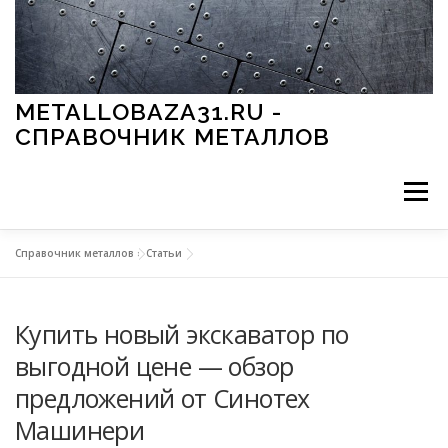
Перейти к содержимому
METALLOBAZA31.RU -
СПРАВОЧНИК МЕТАЛЛОВ
Меню
Справочник металлов
»
Статьи
В ПРОМЫШЛЕННОСТИ
В СТРОИТЕЛЬСТВЕ
Купить новый экскаватор по
МЕТАЛЛЫ И ОКРУЖАЮЩАЯ СРЕДА
выгодной цене — обзор
предложений от Синотех
ПРИМЕНЕНИЕ МЕТАЛЛОВ
Машинери