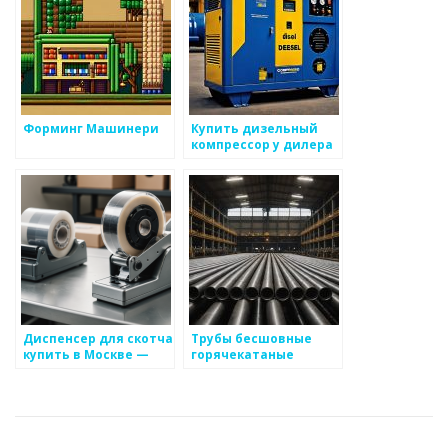
Форминг Машинери
Купить дизельный
компрессор у дилера
Диспенсер для скотча
Трубы бесшовные
купить в Москве —
горячекатаные
выгодные условия от
купить в наличии на
производителя Реал-
складе «Техномет-
Ролл
Экспорт»