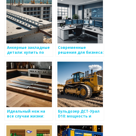
и доступные цены на
изготовителя
сайте
Анкерные закладные
Современные
детали: купить по
решения для бизнеса:
ценам
обзор возможностей
производителя для
сайта Glocaldeal.ru по
надежных оснований
продаже
оборудования
Идеальный нож на
Бульдозер ДСТ-Урал
все случаи жизни:
D10: мощность и
Обзор интернет-
надежность в каждой
магазина Nozhikov
детали