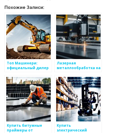
Похожие Записи:
Топ Машинери:
Лазерная
официальный дилер
металлообработка на
по продажам
заказ по выгодной
спецтехники и
цене в Москве
запасных частей
Купить битумные
Купить
праймеры от
электрический