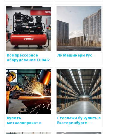
производителя по
вилочный погрузчик
выгодным ценам
по лучшей цене
МЗБМ
Компрессорное
Лк Машинери Рус
оборудование FUBAG:
купить в Санкт-
Петербурге по
доступным ценам
Купить
Стеллажи бу купить в
металлопрокат в
Екатеринбурге —
Тюмени:
Стеллажи бу любого
разнообразие выбора
типа по цене