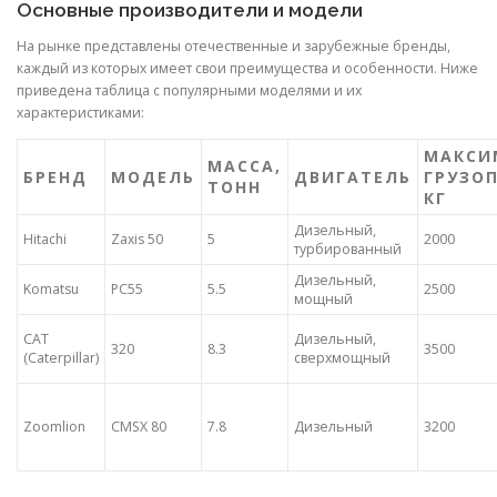
Основные производители и модели
На рынке представлены отечественные и зарубежные бренды,
каждый из которых имеет свои преимущества и особенности. Ниже
приведена таблица с популярными моделями и их
характеристиками:
МАКСИ
МАССА,
БРЕНД
МОДЕЛЬ
ДВИГАТЕЛЬ
ГРУЗО
ТОНН
КГ
Дизельный,
Hitachi
Zaxis 50
5
2000
турбированный
Дизельный,
Komatsu
PC55
5.5
2500
мощный
CAT
Дизельный,
320
8.3
3500
(Caterpillar)
сверхмощный
Zoomlion
CMSX 80
7.8
Дизельный
3200