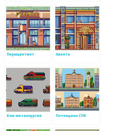
Пермцветмет
Авента
Ком-металлургия
Потенциал СПб