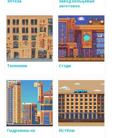
Элтеза
Завод кольцевых
заготовок
Технохим
Стэди
Гидромаш-нк
ИстКом