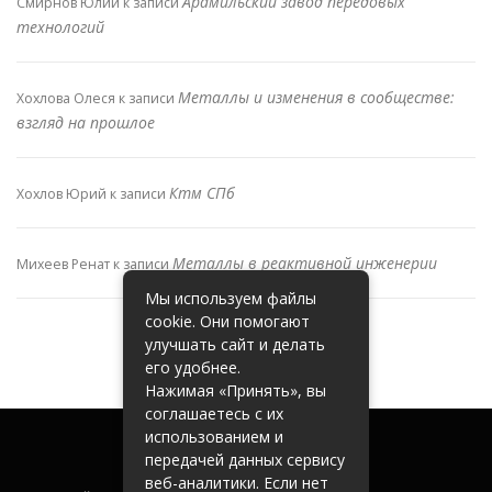
Арамильский завод передовых
Смирнов Юлий
к записи
технологий
Металлы и изменения в сообществе:
Хохлова Олеся
к записи
взгляд на прошлое
Ктм СПб
Хохлов Юрий
к записи
Металлы в реактивной инженерии
Михеев Ренат
к записи
Мы используем файлы
cookie. Они помогают
улучшать сайт и делать
его удобнее.
Нажимая «Принять», вы
соглашаетесь с их
использованием и
передачей данных сервису
веб-аналитики. Если нет