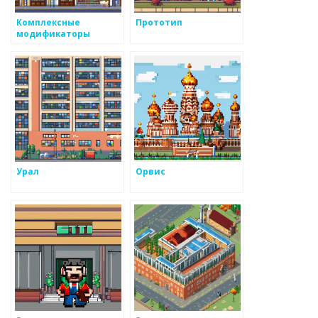
Комплексные
Прототип
модификаторы
Урал
Орвис