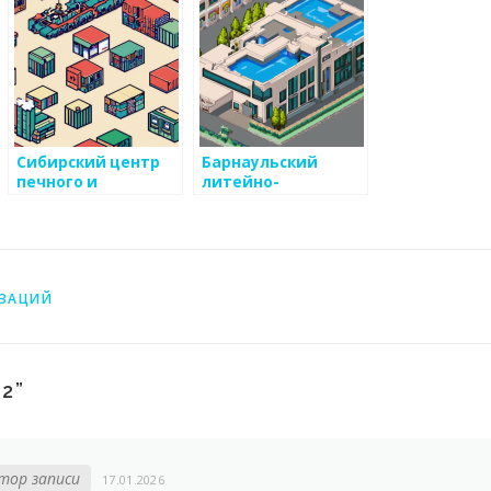
Сибирский центр
Барнаульский
печного и
литейно-
каминного литья
механический
завод
ИЗАЦИЙ
42
”
тор записи
17.01.2026