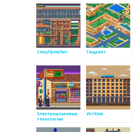
СпецПромЛит
Гидрант
Электрошлаковые
ИстКом
технологии