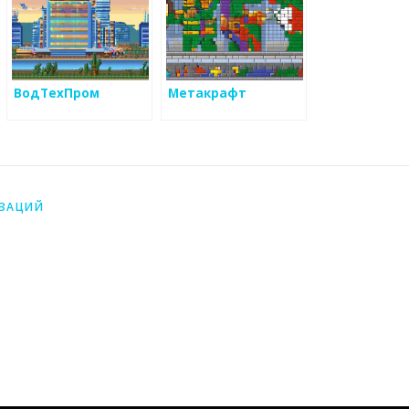
ВодТехПром
Метакрафт
ИЗАЦИЙ