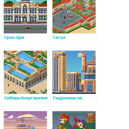
Гран-при
Сегал
СибирьЭнергоремонт
Гидромаш-нк