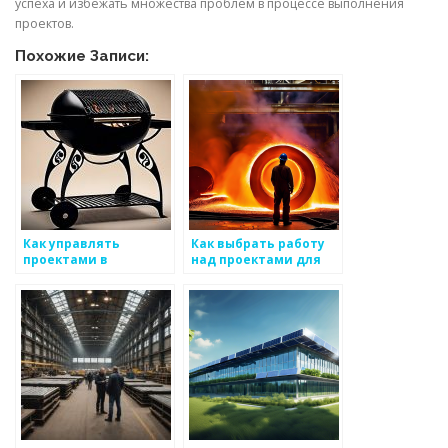
успеха и избежать множества проблем в процессе выполнения
проектов.
Похожие Записи:
Как управлять
Как выбрать работу
проектами в
над проектами для
компании,
эффективного
занимающейся
использования
производством
металоизделий
металлических
изделий