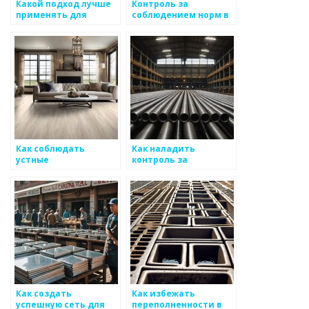
Какой подход лучше
Контроль за
применять для
соблюдением норм в
долгосрочного
металлургии
сотрудничества с
клиентами
Как соблюдать
Как наладить
устные
контроль за
договоренности в
качеством
металлургии
металлоизделий
Как создать
Как избежать
успешную сеть для
переполненности в