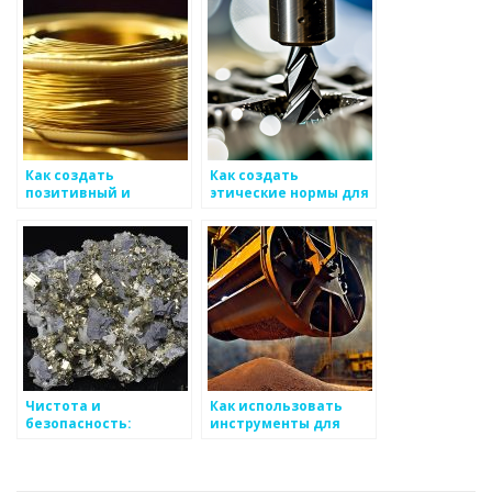
эффективного
продвижения
металоизделий
Как создать
Как создать
позитивный и
этические нормы для
мотивирующий
работы с
климат для работы на
металоизделиями
производстве
металоизделий
Чистота и
Как использовать
безопасность:
инструменты для
контроль за
контроля качества
металлом
при работе над
проектами с