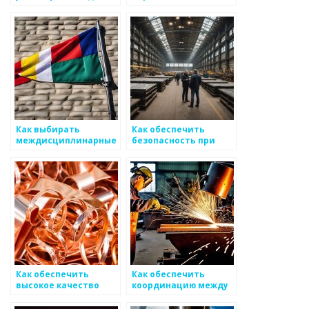
общения между
процессах работы с
коллегами в области
металоизделиями
металоизделий
Как выбирать
Как обеспечить
междисциплинарные
безопасность при
подходы для работы с
работе с
металоизделиями
металлоизделиями
Как обеспечить
Как обеспечить
высокое качество
координацию между
после сварки
различными
металлоизделий
отделами для