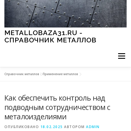
Перейти к содержимому
METALLOBAZA31.RU -
СПРАВОЧНИК МЕТАЛЛОВ
Меню
Справочник металлов
»
Применение металлов
В ПРОМЫШЛЕННОСТИ
В СТРОИТЕЛЬСТВЕ
Как обеспечить контроль над
МЕТАЛЛЫ И ОКРУЖАЮЩАЯ СРЕДА
подводным сотрудничеством с
металоизделиями
ПРИМЕНЕНИЕ МЕТАЛЛОВ
ОПУБЛИКОВАНО
18.02.2025
АВТОРОМ
ADMIN