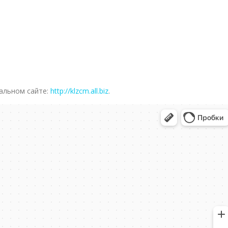
альном сайте:
http://klzcm.all.biz
.