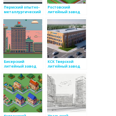
Пермский опытно-
Ростовский
металлургический
литейный завод
экспериментальный
завод
Бисерский
КСК Тверской
литейный завод
литейный завод