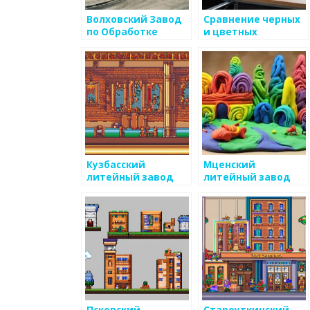
Волховский Завод
Сравнение черных
по Обработке
и цветных
Цветных Металлов
металлов
Кузбасский
Мценский
литейный завод
литейный завод