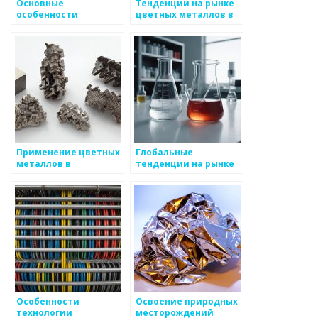
Основные
Тенденции на рынке
особенности
цветных металлов в
обработки цветных
2023 году
металлов
Применение цветных
Глобальные
металлов в
тенденции на рынке
современном
цветных металлов
строительстве
Особенности
Освоение природных
технологии
месторождений