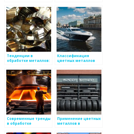
производства
цветных металлов и
цветных металлов
экологические
последствия
Тенденции в
Классификация
обработке металлов:
цветных металлов
основные
направления
Современные тренды
Применение цветных
в обработке
металлов в
металлов
ювелирном деле