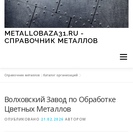
Перейти к содержимому
METALLOBAZA31.RU -
СПРАВОЧНИК МЕТАЛЛОВ
Меню
Справочник металлов
»
Каталог организаций
В ПРОМЫШЛЕННОСТИ
В СТРОИТЕЛЬСТВЕ
Волховский Завод по Обработке
МЕТАЛЛЫ И ОКРУЖАЮЩАЯ СРЕДА
Цветных Металлов
ОПУБЛИКОВАНО
21.02.2026
АВТОРОМ
ПРИМЕНЕНИЕ МЕТАЛЛОВ