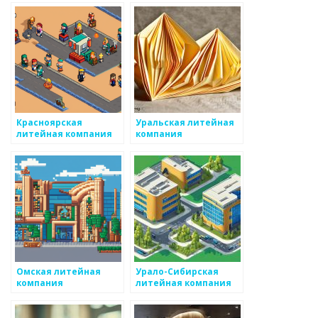
Красноярская
Уральская литейная
литейная компания
компания
Омская литейная
Урало-Сибирская
компания
литейная компания