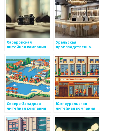
Хабаровская
Уральская
литейная компания
производственно-
литейная компания
Северо-Западная
Южноуральская
литейная компания
литейная компания