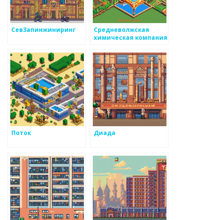
СевЗапинжиниринг
Средневолжская
химическая компания
Поток
Диада