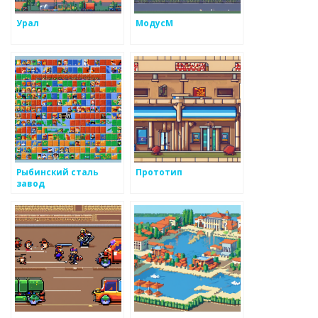
Урал
МодусМ
Рыбинский сталь
Прототип
завод