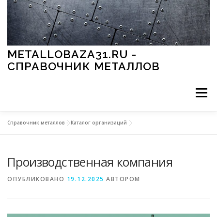
Перейти к содержимому
METALLOBAZA31.RU -
СПРАВОЧНИК МЕТАЛЛОВ
Меню
Справочник металлов
»
Каталог организаций
В ПРОМЫШЛЕННОСТИ
В СТРОИТЕЛЬСТВЕ
Производственная компания
МЕТАЛЛЫ И ОКРУЖАЮЩАЯ СРЕДА
ОПУБЛИКОВАНО
19.12.2025
АВТОРОМ
ПРИМЕНЕНИЕ МЕТАЛЛОВ