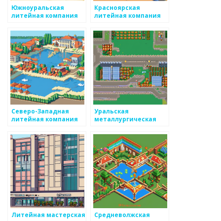
Южноуральская
Красноярская
литейная компания
литейная компания
Северо-Западная
Уральская
литейная компания
металлургическая
компания
Литейная мастерская
Средневолжская