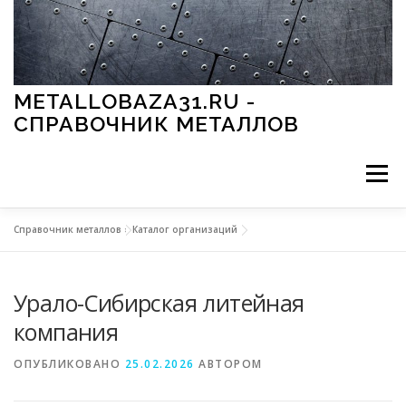
Перейти к содержимому
METALLOBAZA31.RU -
СПРАВОЧНИК МЕТАЛЛОВ
Меню
Справочник металлов
»
Каталог организаций
В ПРОМЫШЛЕННОСТИ
В СТРОИТЕЛЬСТВЕ
Урало-Сибирская литейная
МЕТАЛЛЫ И ОКРУЖАЮЩАЯ СРЕДА
компания
ОПУБЛИКОВАНО
25.02.2026
АВТОРОМ
ПРИМЕНЕНИЕ МЕТАЛЛОВ