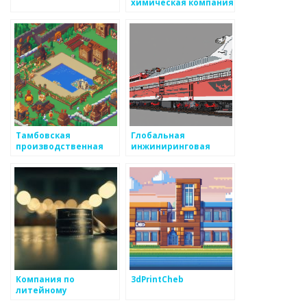
химическая компания
Тамбовская
Глобальная
производственная
инжиниринговая
компания
компания
Компания по
3dPrintCheb
литейному
производству