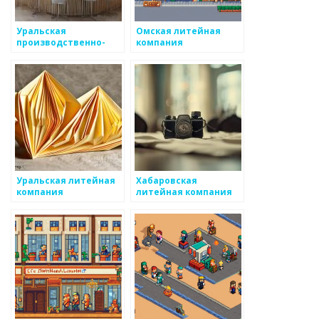
Уральская
Омская литейная
производственно-
компания
литейная компания
Уральская литейная
Хабаровская
компания
литейная компания