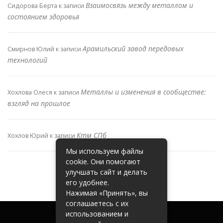
Взаимосвязь между металлом и
Сидорова Берта
к записи
состоянием здоровья
Арамильский завод передовых
Смирнов Юлий
к записи
технологий
Металлы и изменения в сообществе:
Хохлова Олеся
к записи
взгляд на прошлое
Ктм СПб
Хохлов Юрий
к записи
Мы используем файлы
cookie. Они помогают
улучшать сайт и делать
его удобнее.
Нажимая «Принять», вы
соглашаетесь с их
использованием и